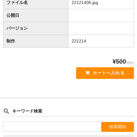
b
ファイル名
22121406.jpg
o
公開日
o
バージョン
k
制作
221214
¥500
(税込)
キーワード検索