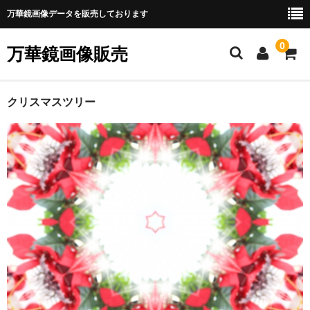
万華鏡画像データを販売しております
0
万華鏡画像販売
ホーム
クリスマスツリー
ショップのご案内
Webマニュアル
新規会員登録
万華鏡画像の購入
銀行振込で決済
クレジット・PayPal決済
ダウンロード他