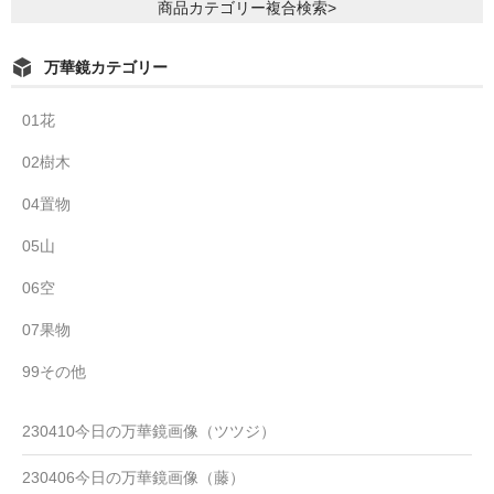
商品カテゴリー複合検索>
万華鏡カテゴリー
01花
02樹木
04置物
05山
06空
07果物
99その他
230410今日の万華鏡画像（ツツジ）
230406今日の万華鏡画像（藤）