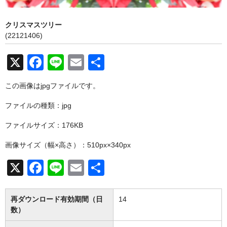
お問い合わせ
クリスマスツリー
(22121406)
X
F
Li
E
共
a
n
m
有
この画像はjpgファイルです。
c
e
ail
ファイルの種類：jpg
e
b
ファイルサイズ：176KB
o
画像サイズ（幅×高さ）：510px×340px
o
X
F
Li
E
共
k
a
n
m
有
c
e
ail
再ダウンロード有効期間（日
14
数）
e