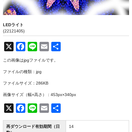
お問い合わせ
LEDライト
(22121405)
X
F
Li
E
共
a
n
m
有
この画像はjpgファイルです。
c
e
ail
ファイルの種類：jpg
e
b
ファイルサイズ：286KB
o
画像サイズ（幅×高さ）：453px×340px
o
X
F
Li
E
共
k
a
n
m
有
c
e
ail
再ダウンロード有効期間（日
14