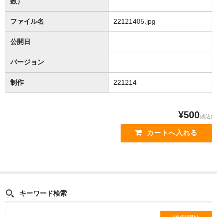
数）
e
b
ファイル名
22121405.jpg
o
公開日
o
バージョン
k
制作
221214
¥500
(税込)
キーワード検索