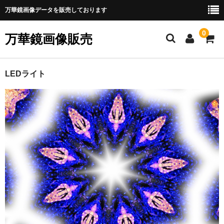
万華鏡画像データを販売しております
0
万華鏡画像販売
ホーム
LEDライト
ショップのご案内
Webマニュアル
新規会員登録
万華鏡画像の購入
銀行振込で決済
クレジット・PayPal決済
ダウンロード他