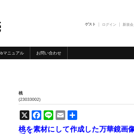
売
ゲスト
ログイン
新規会
ebマニュアル
お問い合わせ
桃
(23033002)
X
F
Li
E
共
a
n
m
有
桃を素材にして作成した万華鏡画