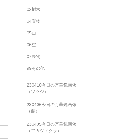
02樹木
04置物
05山
06空
07果物
99その他
230410今日の万華鏡画像
（ツツジ）
230406今日の万華鏡画像
（藤）
230405今日の万華鏡画像
（アカツメクサ）