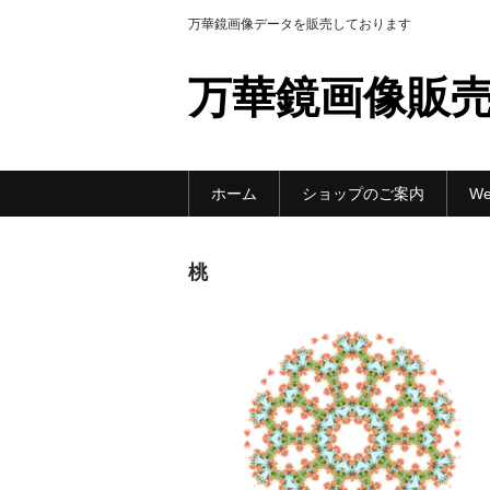
万華鏡画像データを販売しております
万華鏡画像販
ホーム
ショップのご案内
W
桃