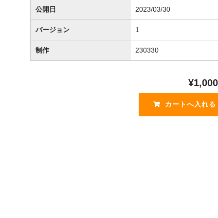
o
公開日
2023/03/30
o
k
バージョン
1
制作
230330
¥1,000