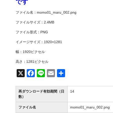
c
e
ail
です
e
ファイル名：momo01_maru_002.png
b
o
ファイルサイズ：2.4MB
o
ファイル形式：PNG
k
イメージサイズ：1920×1281
幅：1920ピクセル
高さ：1281ピクセル
X
F
Li
E
共
a
n
m
有
c
e
ail
再ダウンロード有効期間（日
14
e
数）
b
ファイル名
momo01_maru_002.png