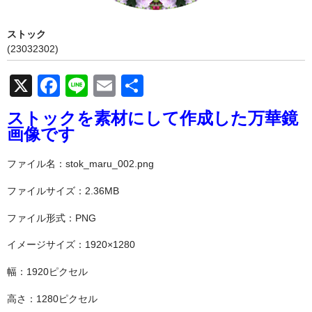
お問い合わせ
ストック
(23032302)
X
F
Li
E
共
a
n
m
有
ストックを素材にして作成した万華鏡
c
e
ail
画像です
e
ファイル名：stok_maru_002.png
b
o
ファイルサイズ：2.36MB
o
ファイル形式：PNG
k
イメージサイズ：1920×1280
幅：1920ピクセル
高さ：1280ピクセル