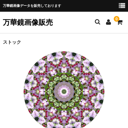
万華鏡画像データを販売しております
0
万華鏡画像販売
ホーム
ストック
ショップのご案内
Webマニュアル
新規会員登録
万華鏡画像の購入
銀行振込で決済
クレジット・PayPal決済
ダウンロード他