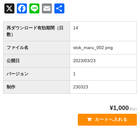
X
F
Li
E
共
a
n
m
有
c
e
ail
再ダウンロード有効期間（日
14
数）
e
b
ファイル名
stok_maru_002.png
o
公開日
2023/03/23
o
バージョン
1
k
制作
230323
¥1,000
(税込)